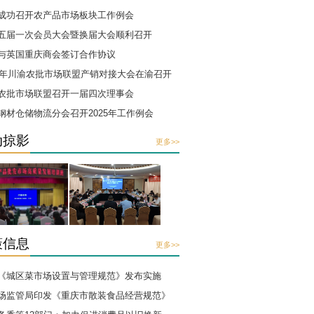
倡议书
·关于协会赴彭水教育扶贫暨农商互
协会工作
单位及部分协
·我会成功召开农产品市场板块工作例
·协会五届一次会员大会暨换届大会
·协会与英国重庆商会签订合作协议
·2025年川渝农批市场联盟产销对接
支持他们重
·川渝农批市场联盟召开一届四次理事
·我会钢材仓储物流分会召开2025年
活动掠影
...
详细>>