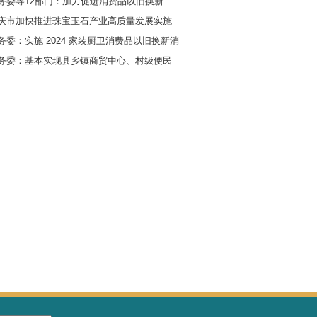
政策信息
佳境、活动
·重庆《城区菜市场设置与管理规范
·市市场监管局印发《重庆市散装食
·市商务委等12部门：加力促进消费
·《重庆市加快推进珠宝玉石产业高
剑峰带队，率
方案》出台
·市商务委：实施 2024 家装厨卫消
费贷款贴息
·市商务委：基本实现县乡镇商贸中
商店全覆盖
北碚区拟建二