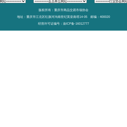
商务委市场体系 ...
详细>>
年重庆市食品安全规范化农贸市场评估验收工作
023-12-05 10:57:00
食品安全规范化建设五年行动成果，有效防控食品安全风险
市场食品安全规范 ...
详细>>
41条
上一页
1
2
3
4
5
版权所有：重庆市商品交易
地址：重庆市江北区红旗河沟南世纪英皇南塔14
经营许可证编号：渝ICP备-16