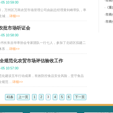
推川渝农批市场联盟工作走深走实
024-01-04 15:31:00
以来特别是2023产销对接大会之后，两地农批市场合作渐入
022年12月底， ...
详细>>
市场公司考察学习主城重点菜市场
023-12-05 10:59:00
日，经我会对接安排，万州区万商农贸市场管理公司由副总经理黄
6人，专程来主城 ...
详细>>
北碚区二级农批市场听证会
023-12-05 10:58:00
府邀请，我会秘书长朱吉华率协会专家团队一行七人，参加了